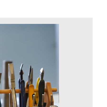
kt
À propos
More