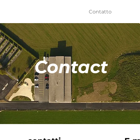
me
La società
À propos
Contatto
À pro
Contact