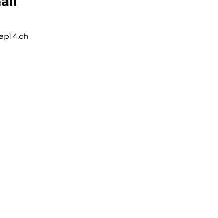
ail
ap14.ch