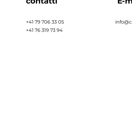
contatti
E-m
+41 79 706 33 05
info@c
+41 76 319 73 94