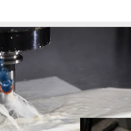
me
La società
À propos
Contatto
À pro